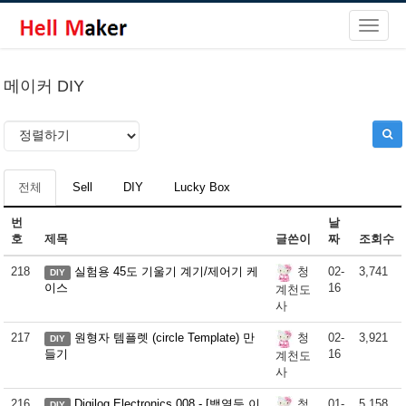
메이커 DIY
전체
Sell
DIY
Lucky Box
번
날
호
제목
글쓴이
짜
조회수
218
실험용 45도 기울기 계기/제어기 케
02-
3,741
청
DIY
이스
16
계천도
사
217
원형자 템플렛 (circle Template) 만
02-
3,921
청
DIY
들기
16
계천도
사
216
Digilog Electronics 008 - [백열등 이
01-
5,158
청
DIY