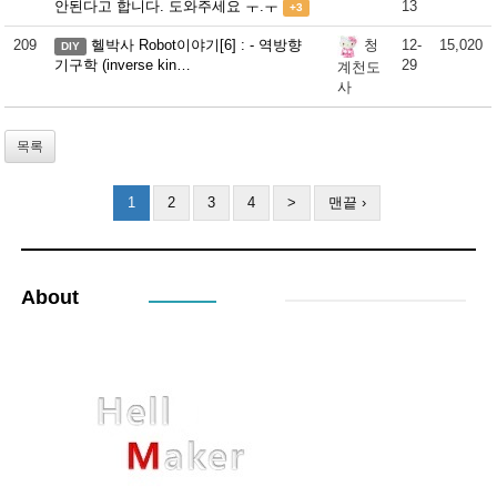
안된다고 합니다. 도와주세요 ㅜ.ㅜ
13
+3
209
헬박사 Robot이야기[6] : - 역방향
12-
15,020
청
DIY
기구학 (inverse kin…
29
계천도
사
목록
1
2
3
4
>
맨끝 ›
About