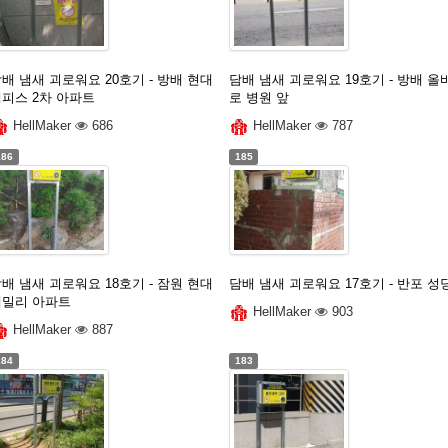
배 냄새 괴로워요 20호기 - 방배 현대
담배 냄새 괴로워요 19호기 - 방배 올
멤피스 2차 아파트
로 병원 앞
HellMaker
686
HellMaker
787
186
185
배 냄새 괴로워요 18호기 - 잠원 현대
담배 냄새 괴로워요 17호기 - 반포 성
훼밀리 아파트
HellMaker
903
HellMaker
887
184
183