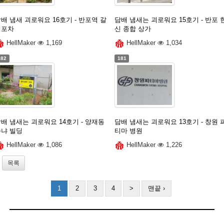
배 냄새 괴로워요 16호기 - 반포역 갈
담배 냄새는 괴로워요 15호기 - 반포 
데포차
신 종합 상가
HellMaker
1,169
HellMaker
1,034
182
181
배 냄새는 괴로워요 14호기 - 양재동
담배 냄새는 괴로워요 13호기 - 창원 
수냐 빌딩
티마 병원
HellMaker
1,086
HellMaker
1,226
목록
1
2
3
4
>
맨끝 ›