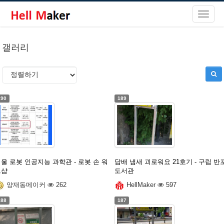
갤러리
190
189
울 로봇 인공지능 과학관 - 로봇 손 워
담배 냄새 괴로워요 21호기 - 구립 반
크샵
도서관
양재동메이커
262
HellMaker
597
188
187