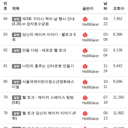
번
날
호
제목
글쓴이
짜
조회수
84
제3회 구리시 책의 날 행사 안내
04-
7,462
알림
(4.26) in 장자호수공원
22
HellMaker
83
당신의 메이커 이야기 - 헬토크 6
03-
8,398
알림
회
09
HellMaker
82
만들 다방 - 새로운 헬 토크
02-
9,138
알림
04
HellMaker
81
나만의 춤추는 산타로봇 만들기
11-
9,442
알림
24
HellMaker
80
서울국제어린이청소년영화페스
10-
9,686
일반
티벌
11
HellMaker
79
헬 토크 - 메이커 스페이스 탐방
07-
11,260
알림
(5회)
18
HellMaker
78
헬 토크 당신의 메이커 이야기 (4
06-
11,892
알림
회)
13
HellMaker