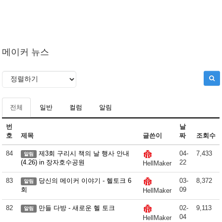
메이커 뉴스
전체
일반
컬럼
알림
번
날
호
제목
글쓴이
짜
조회수
84
제3회 구리시 책의 날 행사 안내
04-
7,433
알림
(4.26) in 장자호수공원
22
HellMaker
83
당신의 메이커 이야기 - 헬토크 6
03-
8,372
알림
회
09
HellMaker
82
만들 다방 - 새로운 헬 토크
02-
9,113
알림
04
HellMaker