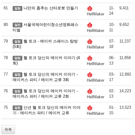
81
나만의 춤추는 산타로봇 만들기
11-
9,411
알림
24
HellMaker
80
서울국제어린이청소년영화페스
10-
9,652
일반
티벌
11
HellMaker
79
헬 토크 - 메이커 스페이스 탐방
07-
11,237
알림
(5회)
18
HellMaker
78
헬 토크 당신의 메이커 이야기 (4
06-
11,858
알림
회)
13
HellMaker
77
헬 토크 당신의 메이커 이야기 -
03-
12,892
알림
메이커스 파티 / 메이커 교류 3회
17
HellMaker
76
헬 토크 당신의 메이커 이야기 -
02-
14,223
알림
메이커스 파티 / 메이커 교류 2회
13
HellMaker
75
신년 헬 토크 당신의 메이커 이야
01-
13,523
알림
기 - 메이커스 파티 / 메이커 교류
15
HellMaker
목록