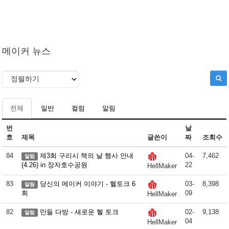
메이커 뉴스
전체
일반
컬럼
알림
번
날
호
제목
글쓴이
짜
조회수
84
제3회 구리시 책의 날 행사 안내
04-
7,462
알림
(4.26) in 장자호수공원
22
HellMaker
83
당신의 메이커 이야기 - 헬토크 6
03-
8,398
알림
회
09
HellMaker
82
만들 다방 - 새로운 헬 토크
02-
9,138
알림
04
HellMaker