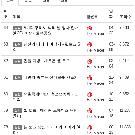
번
날
호
제목
글쓴이
짜
조회수
84
제3회 구리시 책의 날 행사 안내
04-
7,433
알림
(4.26) in 장자호수공원
22
HellMaker
83
당신의 메이커 이야기 - 헬토크 6
03-
8,372
알림
회
09
HellMaker
82
만들 다방 - 새로운 헬 토크
02-
9,112
알림
04
HellMaker
81
나만의 춤추는 산타로봇 만들기
11-
9,409
알림
24
HellMaker
80
서울국제어린이청소년영화페스
10-
9,652
일반
티벌
11
HellMaker
79
헬 토크 - 메이커 스페이스 탐방
07-
11,237
알림
(5회)
18
HellMaker
78
헬 토크 당신의 메이커 이야기 (4
06-
11,858
알림
회)
13
HellMaker