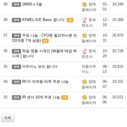
39
18650 x 2셀
01-
19,349
양재
판매
01
동메이커
38
ATMEL-ICE Basic 팝니다.
12-
20,369
청계
판매
+1
18
천도사
37
무료 나눔 - CPU팬 필요하시분 손
10-
20,978
양재
판매
(10개중 7개 남음)
31
동메이커
+6
36
독일 명품 시계인 [헤믈레 태엽 벽
10-
20,728
청계
판매
시계 ] 팝니다.
28
천도사
35
아두이노 보드 팝니다
작동아두
08-
19,818
판매
이노
13
34
RC카 자작용 바퀴 무료 나눔
06-
19,101
양재
판매
07
동메이커
33
IR 센서 10개 무료 나눔
06-
20,021
양재
판매
+1
06
동메이커
목록