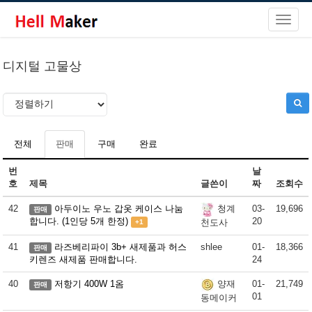
디지털 고물상
전체
판매
구매
완료
번
날
호
제목
글쓴이
짜
조회수
42
아두이노 우노 갑옷 케이스 나눔
03-
19,696
청계
판매
합니다. (1인당 5개 한정)
20
천도사
+1
41
라즈베리파이 3b+ 새제품과 허스
shlee
01-
18,366
판매
키렌즈 새제품 판매합니다.
24
40
저항기 400W 1옴
01-
21,749
양재
판매
01
동메이커