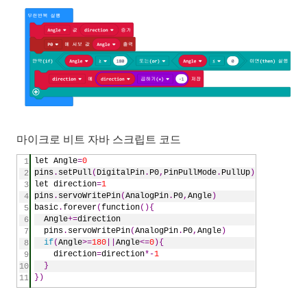
마이크로 비트 자바 스크립트 코드
let
Angle
=
0
1
pins
.
setPull
(
DigitalPin
.
P0
,
PinPullMode
.
PullUp
)
2
let
direction
=
1
3
pins
.
servoWritePin
(
AnalogPin
.
P0
,
Angle
)
4
basic
.
forever
(
function
(){
5
Angle
+=
direction
6
pins
.
servoWritePin
(
AnalogPin
.
P0
,
Angle
)
7
if
(
Angle
>=
180
||
Angle
<=
0
){
8
direction
=
direction
*-
1
9
}
10
})
11