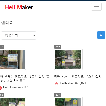
갤러리
170
169
배 냄새는 괴로워요 - 5호기 설치 (고
담배 냄새는 괴로워요 - 4호기 설치
터미널역 3번 출구)
HellMaker
3,091
HellMaker
2,978
168
167