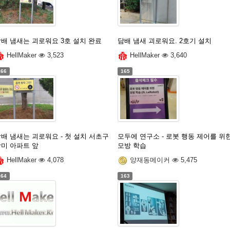
배 냄새는 괴로워요 3호 설치 완료
담배 냄새 괴로워요. 2호기 설치
HellMaker
3,523
HellMaker
3,640
166
165
배 냄새는 괴로워요 - 첫 설치 서초구
모두에 연구소 - 로봇 행동 제어를 위
장미 아파트 앞
모방 학습
HellMaker
4,078
양재동메이커
5,475
164
163