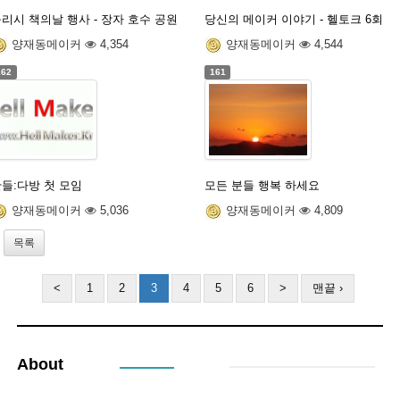
리시 책의날 행사 - 장자 호수 공원
당신의 메이커 이야기 - 헬토크 6회
양재동메이커
4,354
양재동메이커
4,544
162
161
들:다방 첫 모임
모든 분들 행복 하세요
양재동메이커
5,036
양재동메이커
4,809
목록
<
1
2
3
4
5
6
>
맨끝 ›
About